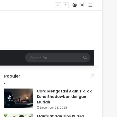
Log In
Random Article
Sidebar
Search
for
Populer
Cara Mengatasi Akun TikTok
Kena Shadowban dengan
Mudah
Desember 28, 2025
Manfaat dan Tips Puasa