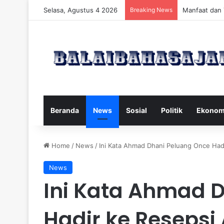
Selasa, Agustus 4 2026
Breaking News
Manfaat dan 
Beranda
News
Sosial
Politik
Ekonom
Home
/
News
/
Ini Kata Ahmad Dhani Peluang Once Hadi
News
Ini Kata Ahmad 
Hadir ke Resepsi 