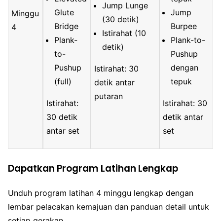
Jump Lunge
Glute
Jump
Minggu
(30 detik)
Bridge
Burpee
4
Istirahat (10
Plank-
Plank-to-
detik)
to-
Pushup
Pushup
dengan
Istirahat: 30
(full)
tepuk
detik antar
putaran
Istirahat:
Istirahat: 30
30 detik
detik antar
antar set
set
Dapatkan Program Latihan Lengkap
Unduh program latihan 4 minggu lengkap dengan
lembar pelacakan kemajuan dan panduan detail untuk
setiap gerakan.