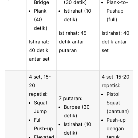
Bridge
(30 detik)
Plank-to-
Plank
Istirahat (10
Pushup
(40
detik)
(full)
detik)
Istirahat: 45
Istirahat: 40
Istirahat:
detik antar
detik antar
40 detik
putaran
set
antar set
4 set, 15-
4 set, 15-20
20
repetisi:
repetisi:
Pistol
7 putaran:
Squat
Squat
Burpee (30
Jump
(bantuan)
detik)
Full
Push-up
Istirahat (10
Push-up
dengan
detik)
Elevated
tepuk