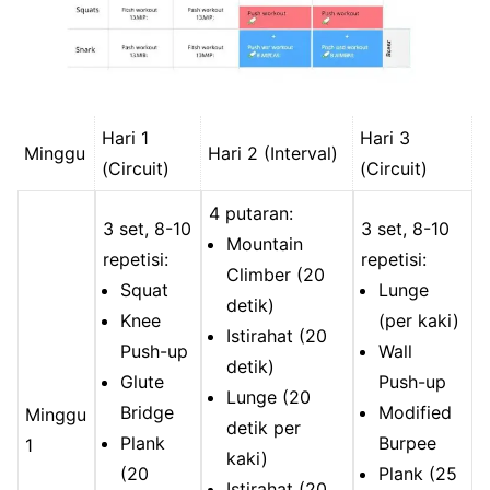
Hari 1
Hari 3
Minggu
Hari 2 (Interval)
(Circuit)
(Circuit)
4 putaran:
3 set, 8-10
3 set, 8-10
Mountain
repetisi:
repetisi:
Climber (20
Squat
Lunge
detik)
Knee
(per kaki)
Istirahat (20
Push-up
Wall
detik)
Glute
Push-up
Lunge (20
Bridge
Modified
Minggu
detik per
Plank
Burpee
1
kaki)
(20
Plank (25
Istirahat (20