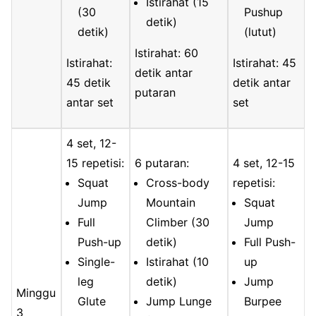
Istirahat (15
(30
Pushup
detik)
detik)
(lutut)
Istirahat: 60
Istirahat:
Istirahat: 45
detik antar
45 detik
detik antar
putaran
antar set
set
4 set, 12-
15 repetisi:
6 putaran:
4 set, 12-15
Squat
Cross-body
repetisi:
Jump
Mountain
Squat
Full
Climber (30
Jump
Push-up
detik)
Full Push-
Single-
Istirahat (10
up
leg
detik)
Jump
Minggu
Glute
Jump Lunge
Burpee
3