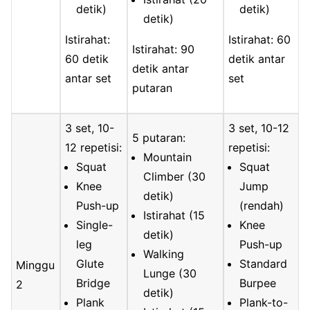
detik)
detik)
detik)
Istirahat:
Istirahat: 60
Istirahat: 90
60 detik
detik antar
detik antar
antar set
set
putaran
3 set, 10-
3 set, 10-12
5 putaran:
12 repetisi:
repetisi:
Mountain
Squat
Squat
Climber (30
Knee
Jump
detik)
Push-up
(rendah)
Istirahat (15
Single-
Knee
detik)
leg
Push-up
Walking
Glute
Standard
Minggu
Lunge (30
Bridge
Burpee
2
detik)
Plank
Plank-to-