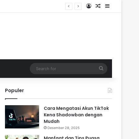
Log In
Random Article
Sidebar
Search
for
Populer
Cara Mengatasi Akun TikTok
Kena Shadowban dengan
Mudah
Desember 28, 2025
Manfaat dan Tips Puasa