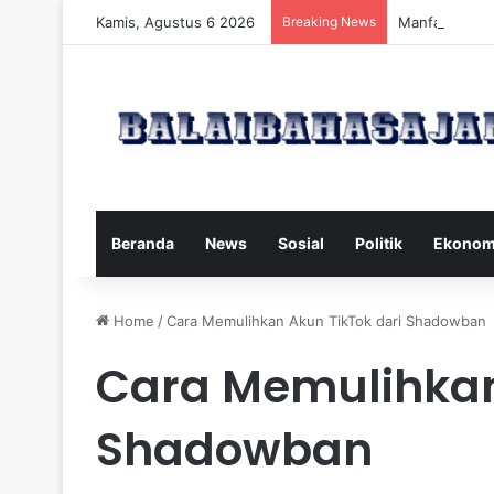
Kamis, Agustus 6 2026
Breaking News
Manfaat dan 
Beranda
News
Sosial
Politik
Ekonom
Home
/
Cara Memulihkan Akun TikTok dari Shadowban
Cara Memulihkan
Shadowban