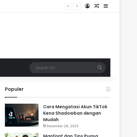
Log In
Random Article
Sidebar
Search
for
Populer
Cara Mengatasi Akun TikTok
Kena Shadowban dengan
Mudah
Desember 28, 2025
Manfaat dan Tips Puasa