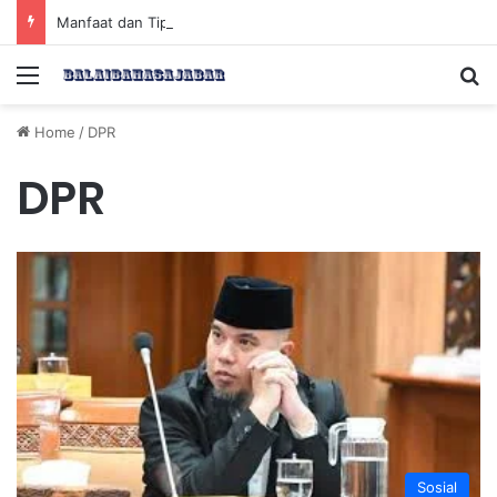
Manfaat dan Tips Puasa untuk Kesehatan Optimal
Menu
Se
Home
/
DPR
DPR
Sosial