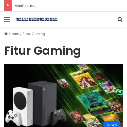
Manfaat dan Tips Puasa untuk Kesehatan Optimal
Menu
Se
Home
/
Fitur Gaming
Fitur Gaming
News