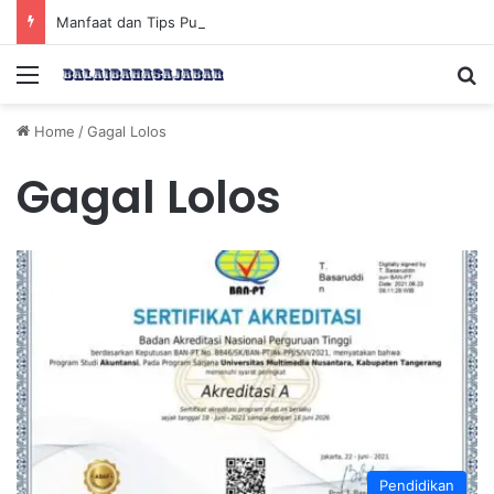
Manfaat dan Tips Puasa untuk Kesehatan Optimal
Menu
Se
Home
/
Gagal Lolos
Gagal Lolos
Pendidikan