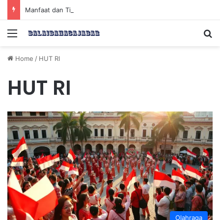
Manfaat dan Tips Puasa untuk Kesehatan Optimal
Menu
Se
Home
/
HUT RI
HUT RI
Olahraga