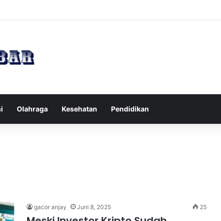
Tips Puasa untuk Kesehatan Optimal
i
Olahraga
Kesehatan
Pendidikan
gacor anjay
Juni 8, 2025
25
Meski Investor Kripto Sudah