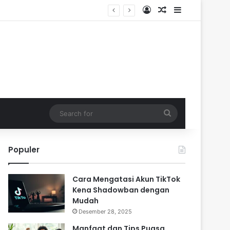
Log In
Random Article
Sidebar
Search
for
Populer
Cara Mengatasi Akun TikTok
Kena Shadowban dengan
Mudah
Desember 28, 2025
Manfaat dan Tips Puasa