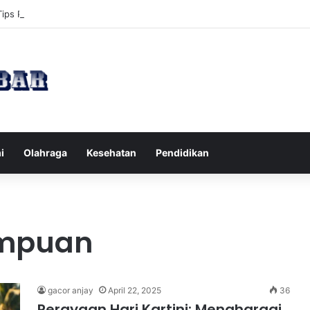
Tips Puasa untuk Kesehatan Optimal
i
Olahraga
Kesehatan
Pendidikan
empuan
gacor anjay
April 22, 2025
36
Perayaan Hari Kartini: Menghargai