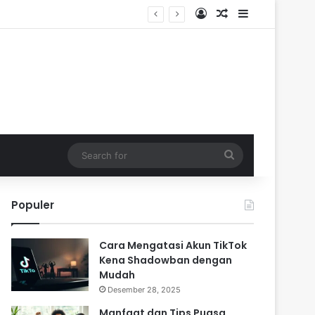
Log In
Random Article
Sidebar
Search
for
Populer
Cara Mengatasi Akun TikTok
Kena Shadowban dengan
Mudah
Desember 28, 2025
Manfaat dan Tips Puasa