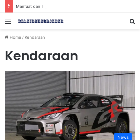
Manfaat dan Tips Puasa untuk Kesehatan Optimal
Menu
Se
Home
/
Kendaraan
Kendaraan
News