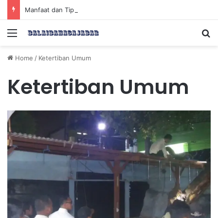
Manfaat dan Tips Puasa untuk Kesehatan Optimal
Menu
Se
Home
/
Ketertiban Umum
Ketertiban Umum