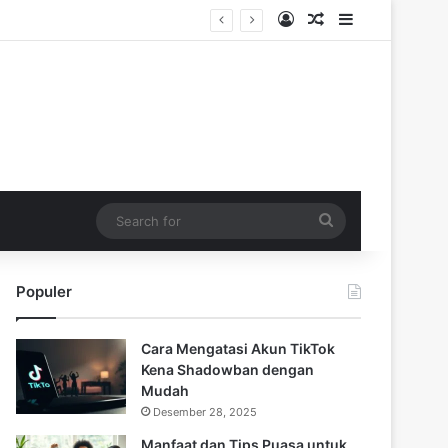
Log In
Random Article
Sidebar
Search
for
Populer
Cara Mengatasi Akun TikTok
Kena Shadowban dengan
Mudah
Desember 28, 2025
Manfaat dan Tips Puasa untuk