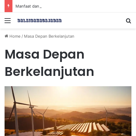
Manfaat dan Tips Puasa untuk Kesehatan Optimal
Menu
Se
Home
/
Masa Depan Berkelanjutan
Masa Depan
Berkelanjutan