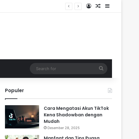
Log In
Random Article
Sidebar
Search
for
Populer
Cara Mengatasi Akun TikTok
Kena Shadowban dengan
Mudah
Desember 28, 2025
Manfaat dan Tips Puasa