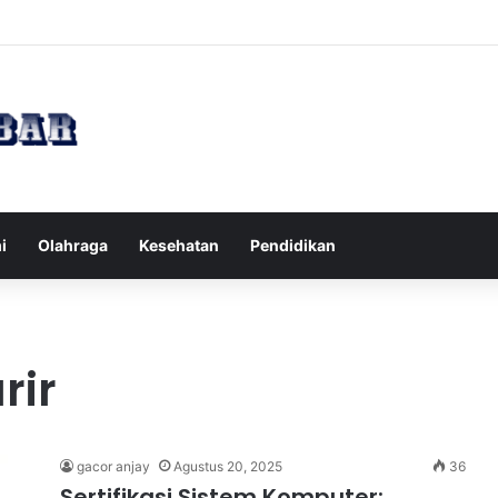
Tips Puasa untuk Kesehatan Optimal
i
Olahraga
Kesehatan
Pendidikan
rir
gacor anjay
Agustus 20, 2025
36
Sertifikasi Sistem Komputer: