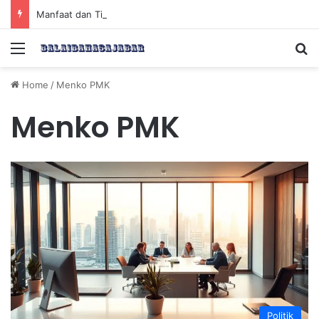
Manfaat dan Tips Puasa untuk Kesehatan Optimal
Menu
Se
Home
/
Menko PMK
Menko PMK
Politik