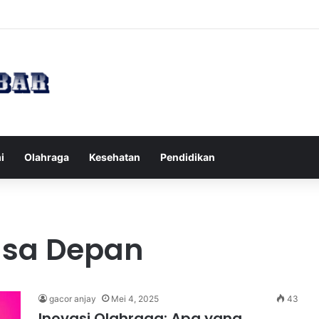
Tips Puasa untuk Kesehatan Optimal
i
Olahraga
Kesehatan
Pendidikan
sa Depan
gacor anjay
Mei 4, 2025
43
Inovasi Olahraga: Apa yang