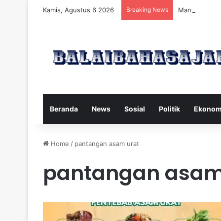
Kamis, Agustus 6 2026
Breaking News
Manfaat dan 
Beranda
News
Sosial
Politik
Ekonom
Home
/
pantangan asam urat
pantangan asam