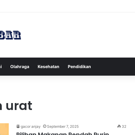
Tips Puasa untuk Kesehatan Optimal
i
Olahraga
Kesehatan
Pendidikan
 urat
gacor anjay
September 7, 2025
32
Pilihan Makanan Rendah Purin