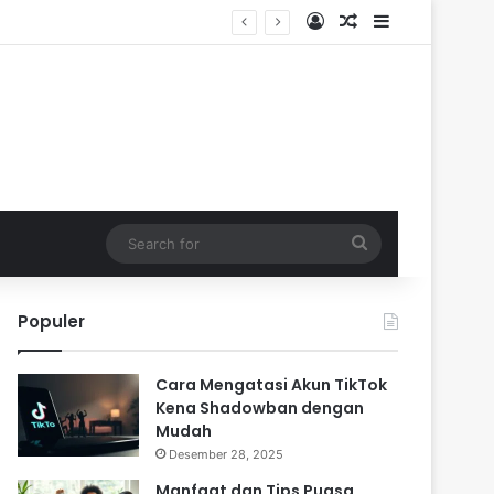
Log In
Random Article
Sidebar
Search
for
Populer
Cara Mengatasi Akun TikTok
Kena Shadowban dengan
Mudah
Desember 28, 2025
Manfaat dan Tips Puasa