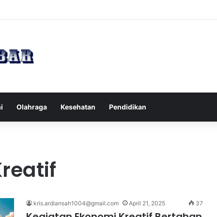
Tips Puasa untuk Kesehatan Optimal
i
Olahraga
Kesehatan
Pendidikan
reatif
kris.ardiansah1004@gmail.com
April 21, 2025
37
Kegiatan Ekonomi Kreatif Bertahan