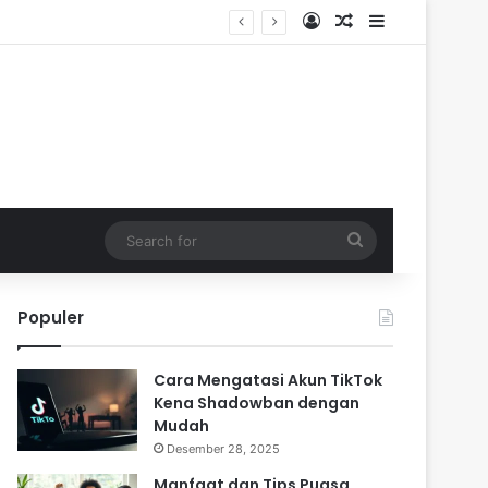
Log In
Random Article
Sidebar
Search
for
Populer
Cara Mengatasi Akun TikTok
Kena Shadowban dengan
Mudah
Desember 28, 2025
Manfaat dan Tips Puasa