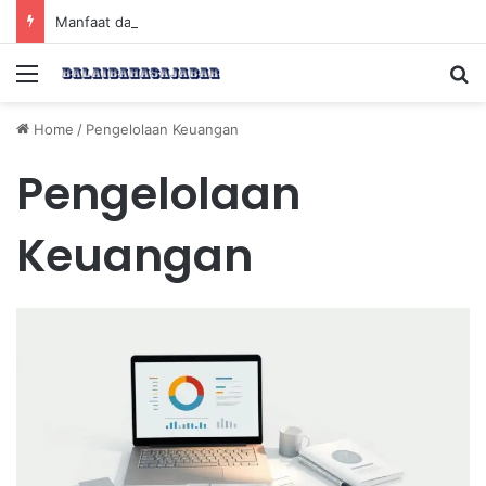
Manfaat dan Tips Puasa untuk Kesehatan Optimal
Menu
Se
Home
/
Pengelolaan Keuangan
Pengelolaan
Keuangan