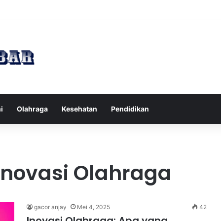
Tips Puasa untuk Kesehatan Optimal
i
Olahraga
Kesehatan
Pendidikan
novasi Olahraga
gacor anjay
Mei 4, 2025
42
Inovasi Olahraga: Apa yang