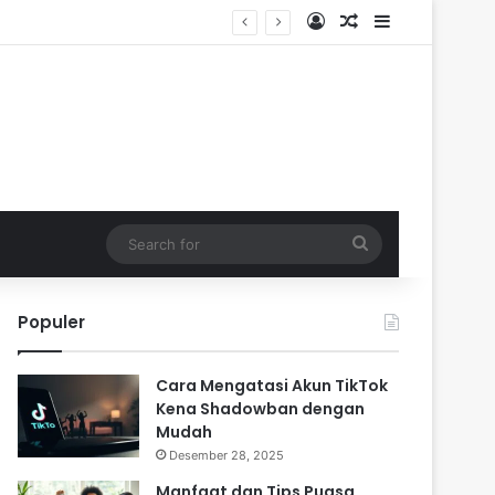
Log In
Random Article
Sidebar
Search
for
Populer
Cara Mengatasi Akun TikTok
Kena Shadowban dengan
Mudah
Desember 28, 2025
Manfaat dan Tips Puasa