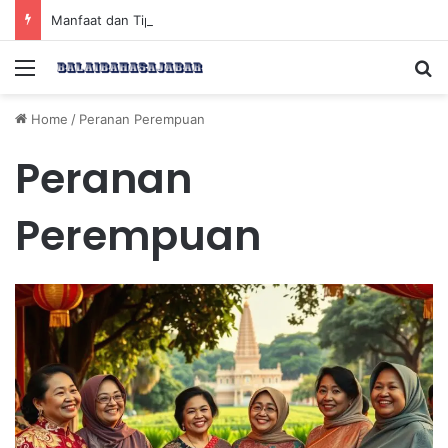
Manfaat dan Tips Puasa untuk Kesehatan Optimal
Menu
Se
Home
/
Peranan Perempuan
Peranan
Perempuan