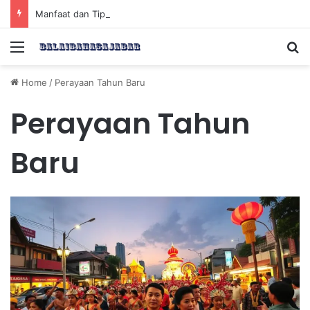
Manfaat dan Tips Puasa untuk Kesehatan Optimal
Menu
Se
Home
/
Perayaan Tahun Baru
Perayaan Tahun
Baru