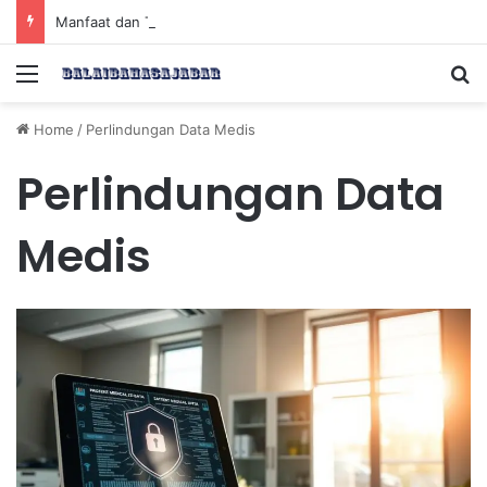
Manfaat dan Tips Puasa untuk Kesehatan Optimal
Menu
Se
Home
/
Perlindungan Data Medis
Perlindungan Data
Medis