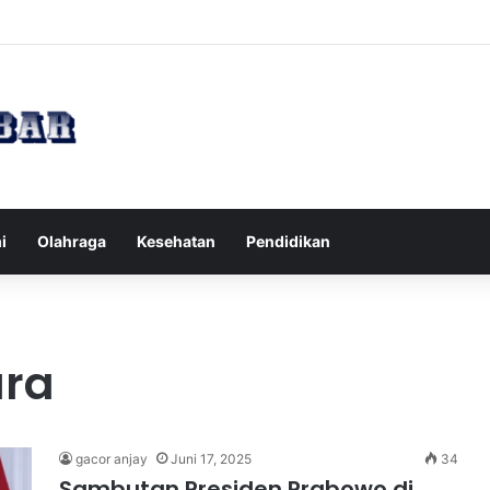
Tips Puasa untuk Kesehatan Optimal
i
Olahraga
Kesehatan
Pendidikan
ura
gacor anjay
Juni 17, 2025
34
Sambutan Presiden Prabowo di