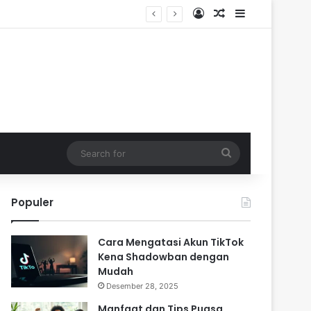
Log In
Random Article
Sidebar
Search
for
Populer
Cara Mengatasi Akun TikTok
Kena Shadowban dengan
Mudah
Desember 28, 2025
Manfaat dan Tips Puasa