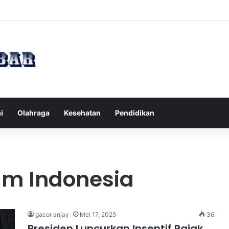
Tips Puasa untuk Kesehatan Optimal
i
Olahraga
Kesehatan
Pendidikan
lm Indonesia
gacor anjay
Mei 17, 2025
36
Presiden Luncurkan Insentif Pajak