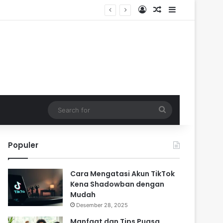
Log In
Random Article
Sidebar
Search
for
Populer
Cara Mengatasi Akun TikTok
Kena Shadowban dengan
Mudah
Desember 28, 2025
Manfaat dan Tips Puasa