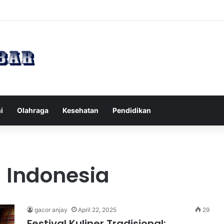
 Tips Puasa untuk Kesehatan Optimal
i
Olahraga
Kesehatan
Pendidikan
 Indonesia
gacor anjay
April 22, 2025
29
Festival Kuliner Tradisional: