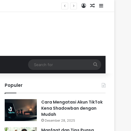
Log In
Random Article
Sidebar
Search
for
Populer
Cara Mengatasi Akun TikTok
Kena Shadowban dengan
Mudah
Desember 28, 2025
Manfaat dan Tips Puasa