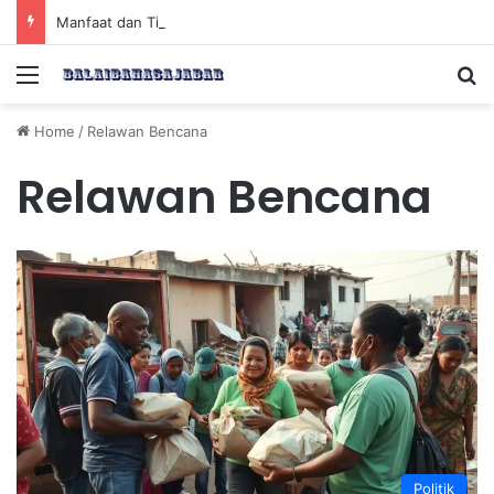
Manfaat dan Tips Puasa untuk Kesehatan Optimal
Menu
Se
Home
/
Relawan Bencana
Relawan Bencana
Politik