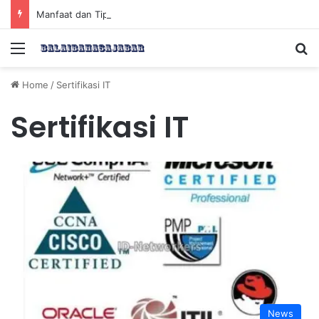
Manfaat dan Tips Puasa untuk Kesehatan Optimal
Menu
Se
Home
/
Sertifikasi IT
Sertifikasi IT
News