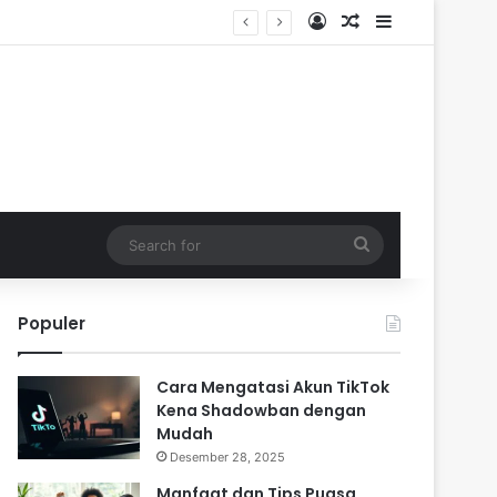
Log In
Random Article
Sidebar
Search
for
Populer
Cara Mengatasi Akun TikTok
Kena Shadowban dengan
Mudah
Desember 28, 2025
Manfaat dan Tips Puasa