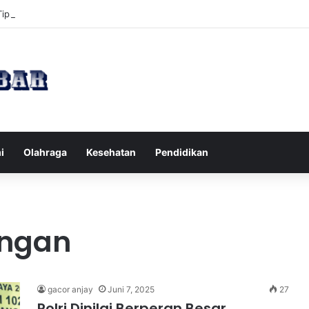
Tips Puasa untuk Kesehatan Optimal
i
Olahraga
Kesehatan
Pendidikan
ngan
gacor anjay
Juni 7, 2025
27
Polri Dinilai Berperan Besar