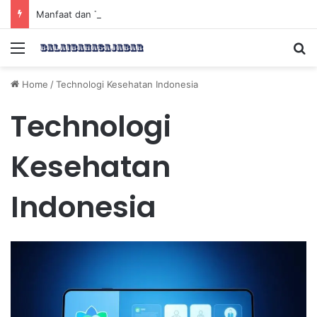
Manfaat dan Tips Puasa untuk Kesehatan Optimal
Menu
Se
Home
/
Technologi Kesehatan Indonesia
Technologi
Kesehatan
Indonesia