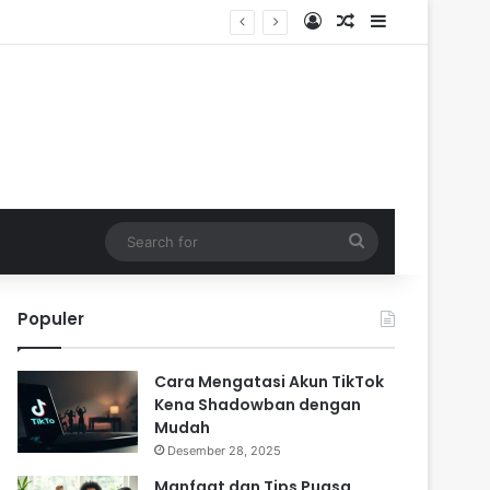
Log In
Random Article
Sidebar
Search
for
Populer
Cara Mengatasi Akun TikTok
Kena Shadowban dengan
Mudah
Desember 28, 2025
Manfaat dan Tips Puasa