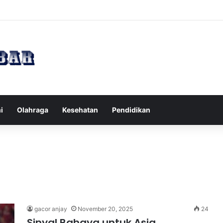
Tips Puasa untuk Kesehatan Optimal
i
Olahraga
Kesehatan
Pendidikan
gacor anjay
November 20, 2025
24
Sinyal Bahaya untuk Asia