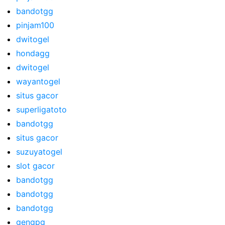
bandotgg
pinjam100
dwitogel
hondagg
dwitogel
wayantogel
situs gacor
superligatoto
bandotgg
situs gacor
suzuyatogel
slot gacor
bandotgg
bandotgg
bandotgg
gengpg