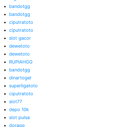
bandotgg
bandotgg
ciputratoto
ciputratoto
slot gacor
dewetoto
dewetoto
RUPIAHGG
bandotgg
dinartogel
superligatoto
ciputratoto
slot77
depo 10k
slot pulsa
doragg