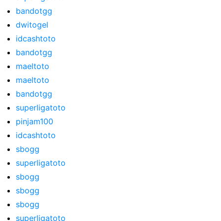
bandotgg
dwitogel
idcashtoto
bandotgg
maeltoto
maeltoto
bandotgg
superligatoto
pinjam100
idcashtoto
sbogg
superligatoto
sbogg
sbogg
sbogg
superligatoto