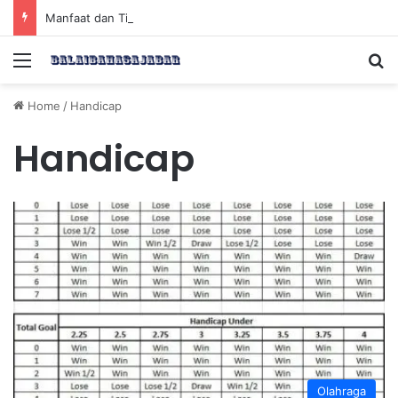
Manfaat dan Tips Puasa untuk Kesehatan Optimal
Menu
Se
Home
/
Handicap
Handicap
Olahraga