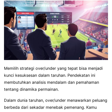
Memilih strategi over/under yang tepat bisa menjadi
kunci kesuksesan dalam taruhan. Pendekatan ini
membutuhkan analisis mendalam dan pemahaman
tentang dinamika permainan.
Dalam dunia taruhan, over/under menawarkan peluang
berbeda dari sekadar menebak pemenang. Kamu