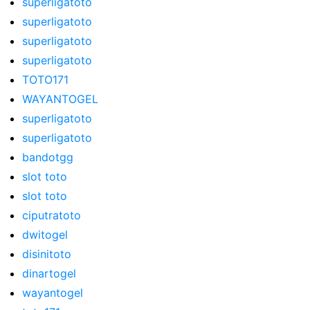
superligatoto
superligatoto
superligatoto
superligatoto
TOTO171
WAYANTOGEL
superligatoto
superligatoto
bandotgg
slot toto
slot toto
ciputratoto
dwitogel
disinitoto
dinartogel
wayantogel