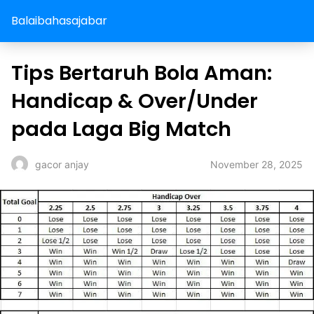
Balaibahasajabar
Tips Bertaruh Bola Aman:
Handicap & Over/Under
pada Laga Big Match
November 28, 2025
gacor anjay