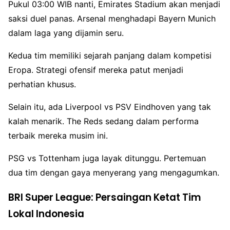
Pukul 03:00 WIB nanti, Emirates Stadium akan menjadi
saksi duel panas. Arsenal menghadapi Bayern Munich
dalam laga yang dijamin seru.
Kedua tim memiliki sejarah panjang dalam kompetisi
Eropa. Strategi ofensif mereka patut menjadi
perhatian khusus.
Selain itu, ada Liverpool vs PSV Eindhoven yang tak
kalah menarik. The Reds sedang dalam performa
terbaik mereka musim ini.
PSG vs Tottenham juga layak ditunggu. Pertemuan
dua tim dengan gaya menyerang yang mengagumkan.
BRI Super League: Persaingan Ketat Tim
Lokal Indonesia