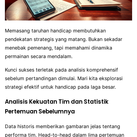
Memasang taruhan handicap membutuhkan
pendekatan strategis yang matang. Bukan sekadar
menebak pemenang, tapi memahami dinamika
permainan secara mendalam.
Kunci sukses terletak pada analisis komprehensif
sebelum pertandingan dimulai. Mari kita eksplorasi
strategi efektif untuk handicap pada laga besar.
Analisis Kekuatan Tim dan Statistik
Pertemuan Sebelumnya
Data historis memberikan gambaran jelas tentang
performa tim. Head-to-head dalam lima pertemuan