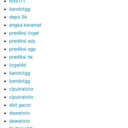
toto171
bandotgg
depo 5k
angka keramat
prediksi togel
prediksi sdy
prediksi sgp
prediksi hk
togel4d
bandotgg
bandotgg
ciputratoto
ciputratoto
slot gacor
dewetoto
dewetoto