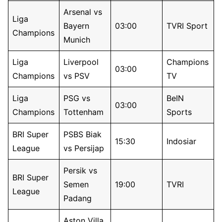
Arsenal vs
Liga
Bayern
03:00
TVRI Sport
Champions
Munich
Liga
Liverpool
Champions
03:00
Champions
vs PSV
TV
Liga
PSG vs
BeIN
03:00
Champions
Tottenham
Sports
BRI Super
PSBS Biak
15:30
Indosiar
League
vs Persijap
Persik vs
BRI Super
Semen
19:00
TVRI
League
Padang
Aston Villa