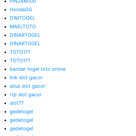
PINJAM100
HondaGG
DWITOGEL
MAELTOTO
DINARTOGEL
DINARTOGEL
TOTO171
TOTO171
bandar togel toto online
link slot gacor
situs slot gacor
rtp slot gacor
slot77
gedetogel
gedetogel
gedetogel