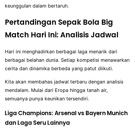
keunggulan dalam bertaruh.
Pertandingan Sepak Bola Big
Match Hari Ini: Analisis Jadwal
Hari ini menghadirkan berbagai laga menarik dari
berbagai belahan dunia. Setiap kompetisi menawarkan
cerita dan dinamika berbeda yang patut diikuti.
Kita akan membahas jadwal terbaru dengan analisis
mendalam. Mulai dari Eropa hingga tanah air,
semuanya punya keunikan tersendiri.
Liga Champions: Arsenal vs Bayern Munich
dan Laga Seru Lainnya