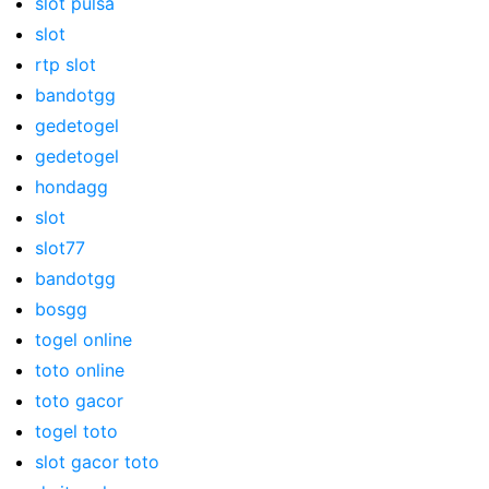
slot pulsa
slot
rtp slot
bandotgg
gedetogel
gedetogel
hondagg
slot
slot77
bandotgg
bosgg
togel online
toto online
toto gacor
togel toto
slot gacor toto