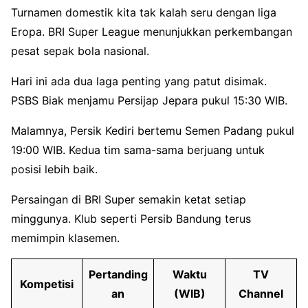
Turnamen domestik kita tak kalah seru dengan liga
Eropa. BRI Super League menunjukkan perkembangan
pesat sepak bola nasional.
Hari ini ada dua laga penting yang patut disimak.
PSBS Biak menjamu Persijap Jepara pukul 15:30 WIB.
Malamnya, Persik Kediri bertemu Semen Padang pukul
19:00 WIB. Kedua tim sama-sama berjuang untuk
posisi lebih baik.
Persaingan di BRI Super semakin ketat setiap
minggunya. Klub seperti Persib Bandung terus
memimpin klasemen.
Pertanding
Waktu
TV
Kompetisi
an
(WIB)
Channel