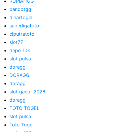
RUPIAHGG
bandotgg
dinartogel
superligatoto
ciputratoto
slot77
depo 10k
slot pulsa
doragg
DORAGG
doragg
slot gacor 2026
doragg
TOTO TOGEL
slot pulsa
Toto Togel