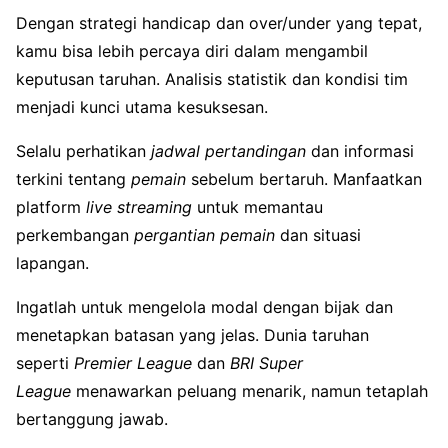
Dengan strategi handicap dan over/under yang tepat,
kamu bisa lebih percaya diri dalam mengambil
keputusan taruhan. Analisis statistik dan kondisi tim
menjadi kunci utama kesuksesan.
Selalu perhatikan
jadwal pertandingan
dan informasi
terkini tentang
pemain
sebelum bertaruh. Manfaatkan
platform
live streaming
untuk memantau
perkembangan
pergantian pemain
dan situasi
lapangan.
Ingatlah untuk mengelola modal dengan bijak dan
menetapkan batasan yang jelas. Dunia taruhan
seperti
Premier League
dan
BRI Super
League
menawarkan peluang menarik, namun tetaplah
bertanggung jawab.