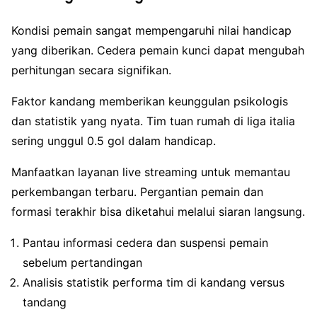
Kondisi pemain sangat mempengaruhi nilai handicap
yang diberikan. Cedera pemain kunci dapat mengubah
perhitungan secara signifikan.
Faktor kandang memberikan keunggulan psikologis
dan statistik yang nyata. Tim tuan rumah di liga italia
sering unggul 0.5 gol dalam handicap.
Manfaatkan layanan live streaming untuk memantau
perkembangan terbaru. Pergantian pemain dan
formasi terakhir bisa diketahui melalui siaran langsung.
Pantau informasi cedera dan suspensi pemain
sebelum pertandingan
Analisis statistik performa tim di kandang versus
tandang